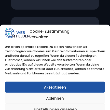

Cookie-Zustimmung
verwalten
Um dir ein optimales Erlebnis zu bieten, verwenden wir
Technologien wie Cookies, um Geräteinformationen zu speichern
und/oder darauf zuzugreifen. Wenn du diesen Technologien
zustimmst, können wir Daten wie das Surfverhalten oder
Künstliche Intelleligenz
eindeutige IDs auf dieser Website verarbeiten. Wenn du deine
Zustimmung nicht erteilst oder zurückziehst, können bestimmte
Künstliche Intelligenz (KI) ist ein sich
Merkmale und Funktionen beeinträchtigt werden.
schnell entwickelndes Technologiefeld,
das Maschinen ermöglicht,
Akzeptieren
menschenähnliche Denkprozesse
nachzuahmen und eine breite Palette von
Ablehnen
Aufgaben autonom auszuführen.
Einstellungen ansehen