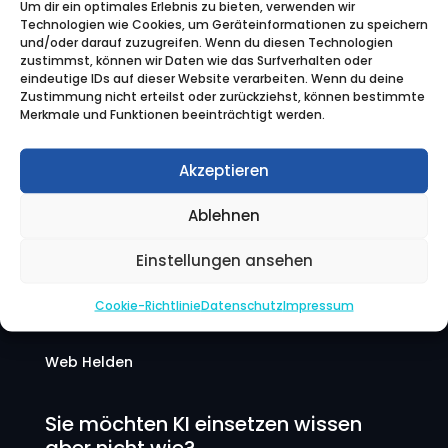

Um dir ein optimales Erlebnis zu bieten, verwenden wir
Technologien wie Cookies, um Geräteinformationen zu speichern
und/oder darauf zuzugreifen. Wenn du diesen Technologien
Empfehlungssysteme
zustimmst, können wir Daten wie das Surfverhalten oder
eindeutige IDs auf dieser Website verarbeiten. Wenn du deine
Durch das Analysieren von Benutzerverhalten
Zustimmung nicht erteilst oder zurückziehst, können bestimmte
Merkmale und Funktionen beeinträchtigt werden.
und -präferenzen können KI-Systeme
personalisierte Empfehlungen abgeben, wie
etwa Produktvorschläge auf Einkaufswebsites
Akzeptieren
oder Musik- und Filmempfehlungen auf
Streaming-Plattformen.
Ablehnen
Einstellungen ansehen
Cookie-Richtlinie
Datenschutz
Impressum
Web Helden
Sie möchten KI einsetzen wissen