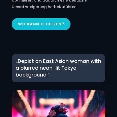
optimieren, und dadurch eine deutliche
Umsatzsteigerung herbeizuführen!
WO KANN KI HELFEN?
„Depict an East Asian woman with
a blurred neon-lit Tokyo
background.“